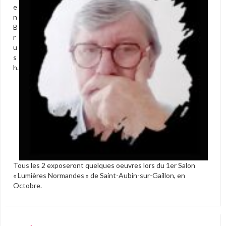
e
n
B
r
u
s
h.
Tous les 2 exposeront quelques oeuvres lors du 1er Salon
« Lumières Normandes » de Saint-Aubin-sur-Gaillon, en
Octobre.