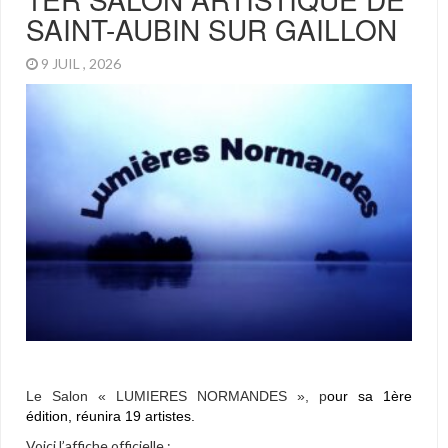
Aquarell'Eure
SAINT-AUBIN SUR GAILLON
Autres manifestations
9 JUIL , 2026
Journées duPatrimoine
Lumières Normandes
Lumières Scandinaves
Retrouvailles
Salon Dessin & Sculpture
PHOTO GALLERY SLIDESHOW
Le Salon « LUMIERES NORMANDES », p
our sa 1ère
édition, réunira 19 artistes.
PHOTO GALLERY
Voici l’affiche officielle :