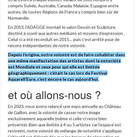
compris Suède, Australie, Canada, Malaisie, Espagne entre
autres, de toutes Régions de France y compris bien sûr de
Normandie.
En 2013, l‘ADAGGE montait le salon Dessin et Sculpture,
destiné à ouvrir aux autres médiums et moyens d’expression .
Celui-ci a été reconduit en 2015… puis c’est arrêté pour de
raisons indépendantes de notre volonté.
Depuis l’origine, notre volonté est de faire cohabiter dans
une même manifestation des artistes dont la notoriété
est Mondiale et ceux pour qui elle est limitée
géographiquement : c’était le cas lors du Festival
Aquarell’Eure, c’est encore le cas aujourd’hui.
et où allons-nous ?
En 2023, nous avons relancé une expo annuelle au Château
de Gaillon, avec la volonté de casser notre image
exclusivement aquarelle (même si celle-ci reste bien
présente). Bien que limitée à 4 ou 5 artistes car l’espace est
restreint, notre volonté de mélange de notoriété s’applique.
L’objectif est d’élargir dès que les travaux de rénovation en